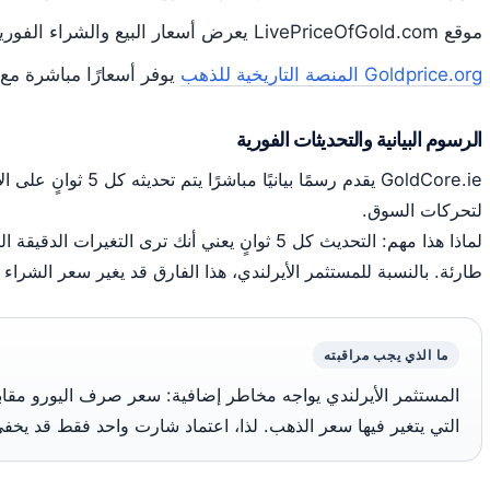
موقع LivePriceOfGold.com يعرض أسعار البيع والشراء الفورية بالدولار.
Goldprice.org المنصة التاريخية للذهب
يوفر أسعارًا مباشرة مع
الرسوم البيانية والتحديثات الفورية
GoldCore.ie يقدم رسمًا بيا
لتحركات السوق.
لماذا هذا مهم: التحديث كل 5 ثوانٍ يعني أنك ترى الت
طارئة. بالنسبة للمستثمر الأيرلندي، هذا الفارق قد يغير سعر الشراء ب
ما الذي يجب مراقبته
المستثمر الأيرلندي يواجه مخاطر إضافية: سعر صرف اليورو مقابل
التي يتغير فيها سعر الذهب. لذا، اعتماد شارت واحد فقط قد يخ