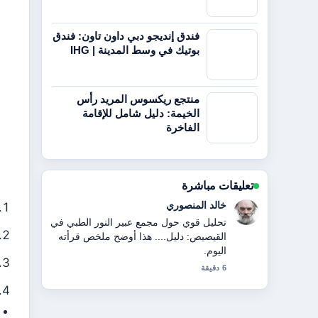
فندق إنديجو دبي داون تاون: فندق
بوتيك في وسط المدينة | IHG
منتجع ريكسوس المريد رأس
الخيمة: دليل شامل للإقامة
الفاخرة
تعليقات مباشرة
ناصر النعيمي
أتابع لاعبو راجستان رويالز ضد تشيناي سوبر
كينغز... عن قرب، وأقدر الطرح المتوازن
هنا.
8 دقيقة