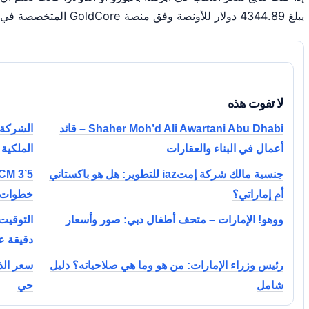
يبلغ 4344.89 دولار للأونصة وفق منصة GoldCore المتخصصة في السبائك الأيرلندية.
لا تفوت هذه
Shaher Moh’d Ali Awartani Abu Dhabi – قائد
أعمال في البناء والعقارات
الملكية
جنسية مالك شركة إمتiaz للتطوير: هل هو باكستاني
أم إماراتي؟
خطوات
ووهو! الإمارات – متحف أطفال دبي: صور وأسعار
دقيقة ع
رئيس وزراء الإمارات: من هو وما هي صلاحياته؟ دليل
سعر الذه
شامل
حي