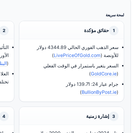
لمحة سريعة
حقائق مؤكدة
2
1
سعر الذهب الفوري الحالي 4344.89 دولار
التأث
للأونصة (
LivePriceOfGold.com
)
الأور
(
البن
السعر يتغير باستمرار في الوقت الفعلي
(
GoldCore.ie
)
العلا
تختلف
جرام عيار 24: 139.71 دولار
)
BullionByPost.ie
(
إشارة زمنية
4
3