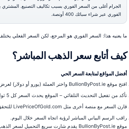
الجرام أغلى من السعر الفوري بسبب تكاليف التصنيع. المشتري با
الفوري عبر شراء سبائك 400 أونصة.
ما يعنيه هذا: السعر الفوري هو المرجع، لكن السعر الفعلي يخت
كيف أتابع سعر الذهب المباشر؟
أفضل المواقع لمتابعة السعر الحي
افتح موقع BullionByPost.ie واختر العملة (يورو أو دولار) لعرض السعر الفوري.
تأكد من تفعيل التحديث التلقائي – الموقع يحدث السعر كل 5 ثوانٍ.
قارن السعر مع منصة أخرى مثل LivePriceOfGold.com للتحقق من الدقة.
راقب الرسم البياني المباشر لرؤية اتجاه السعر خلال اليوم.
موقع BullionByPost.ie يقدم شارت سريع التحميل لسعر الذهب في أيرلندا بالتحديث كل 5 ثوانٍ.