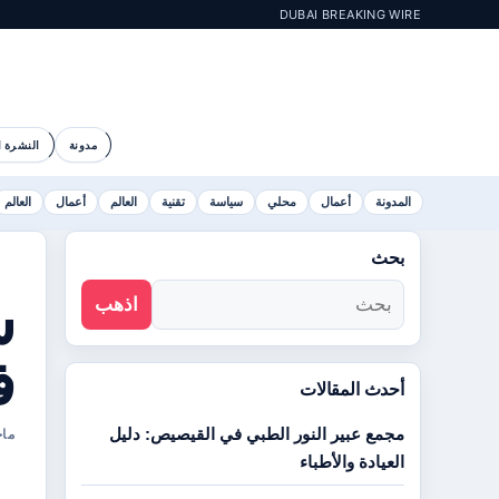
DUBAI BREAKING WIRE
مدونة
النشرة ا
المدونة
أعمال
محلي
سياسة
تقنية
العالم
أعمال
العالم
بحث
س
اذهب
ف
أحدث المقالات
مجمع عبير النور الطبي في القيصيص: دليل
ماجد ال
العيادة والأطباء