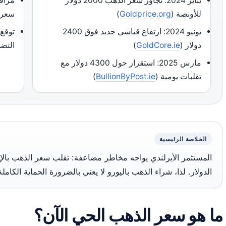
يناير 2024: تجاوز سعر الذهب 2000 دولار
مراقب
للأونصة (
Goldprice.org
)
سعر الذ
يونيو 2024: ارتفاع قياسي جديد فوق 2400
توقع 
دولار (
GoldCore.ie
)
التض
مارس 2025: استقرار حول 4300 دولار مع
تقلبات يومية (
BullionByPost.ie
)
الخلاصة الرئيسية
المستثمر الأيرلندي يواجه مخاطر مضاعفة: تقلب سعر الذهب بال
الدولار. لذا، شراء الذهب باليورو لا يعني بالضرورة الحماية الكاملة
ما هو سعر الذهب الحي الآن؟