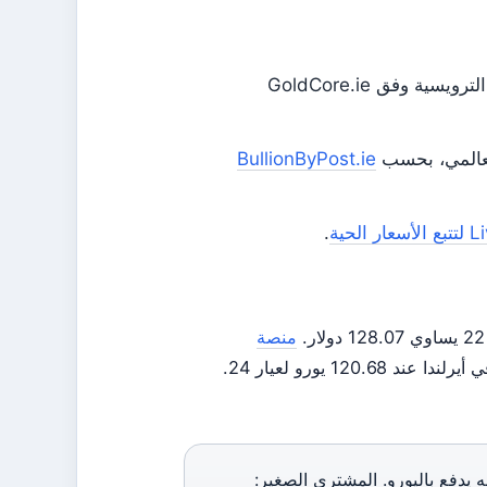
للأونصة الترويسية وفق GoldCore.ie
لعالمي، بحسب
BullionByPost.ie
حية
.
منصة
120. يورو لعيار 24.
 يدفع باليورو. المشتري الصغير: