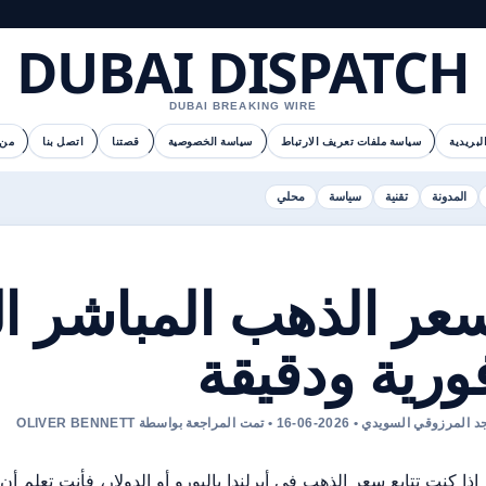
DUBAI DISPATCH
DUBAI BREAKING WIRE
لبريدية
سياسة ملفات تعريف الارتباط
سياسة الخصوصية
قصتنا
اتصل بنا
من 
المدونة
تقنية
سياسة
محلي
عر الذهب المباشر ال
ورية ودقيقة
مرزوقي السويدي • 2026-06-16 • تمت المراجعة بواسطة OLIVER BENNETT
إذا كنت تتابع سعر الذهب في أيرلندا باليورو أو الدولار، فأنت تعلم 