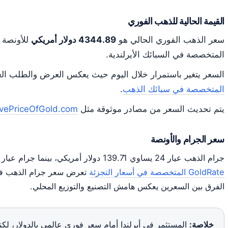
القيمة الحالية للذهب الفوري
سعر الذهب الفوري الحالي هو
4344.89 دولار أمريكي
المتخصصة في السبائك الأيرلندية.
السعر يتغير باستمرار خلال اليوم حيث يعكس العرض والطلب ا
المتخصصة في سبائك الذهب
.
يتم تحديث السعر من مصادر موثوقة مثل
LivePriceOfGold.com لتتبع الأسعار ال
سعر الجرام والأونصة
جرام الذهب عيار 24 يساوي 139.71 دولار أمريكي، بينما جرام عيار 22 يساوي 128.07 دولار.
GoldRate المتخصصة في أسعار التجزئة
تعرض سعر جرام الذهب في أيرلندا عند 68
الفرق بين السعرين يعكس هامش التصنيع والتوزيع المحلي.
خلاصة:
المستثمر في أيرلندا أمام سعر فوري عالمي بالدولار، لكنه