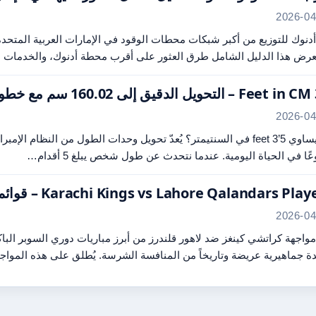
2026-04
 أدنوك للتوزيع من أكبر شبكات محطات الوقود في الإمارات العربية المتحد
رض هذا الدليل الشامل طرق العثور على أقرب محطة أدنوك، والخدمات ا
2026-04
كم يساوي 5’3 feet في السنتيمتر؟ يُعدّ تحويل وحدات الطول من النظا
ًا في الحياة اليومية. عندما نتحدث عن طول شخص يبلغ 5 أقدام…
Karachi Kings vs Lahore Qalandars Pl – قوائم اللاعبين ومقارنة النجوم PSL 2024
2026-04
ة جماهيرية عريضة وتاريخاً من المنافسة الشرسة. يُطلق على هذه الموا