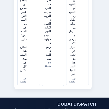
ئ
صر
بخصو
القرم
ف
ص
أم
الدره
مجمع
القيوي
م إلى
عبير
ن:
الروبي
النور
دليل
ة
الطب
شام
السري
ي
ل
لانكية
في
للزيار
اليوم.
القيص
ة....
.. تبدو
يص:
يرجى
موثوق
دليل..
الاست
ة
..
مرار
وسهل
نحتاج
في
ة
هذا
تحدي
المتاب
المس
ث
عة.
توى
هذا
في
12
دقيقة
البث
كل
المبا
مكان
شر.
.
14
10
دقيقة
دقيقة
DUBAI DISPATCH