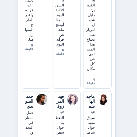
أم
ة
دليل..
القيوي
السري
. عن
ن:
لانكية
قرب،
دليل
اليوم.
وأقدر
شام
... هذا
الطر
ل
أوضح
ح
للزيار
ملخ
المتوا
ة....
ص
زن
نحتاج
قرأته
هنا.
هذا
اليوم.
8
دقيقة
المس
6
دقيقة
توى
في
كل
مكان
.
4
دقيقة
ماجد
فهد
حمد
الها
المر
السو
شم
زوق
يدي
ي
ي
عمل
سياق
التغط
ممتاز
مفيد
ية
في
حول
حول
التحق
شاط
سعر
ق