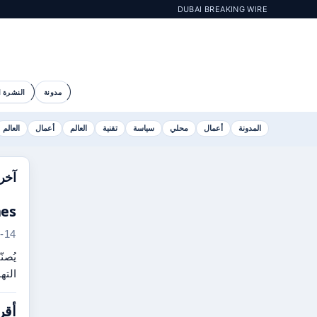
DUBAI BREAKING WIRE
مدونة
النشرة ا
المدونة
أعمال
محلي
سياسة
تقنية
العالم
أعمال
العالم
آخر 
Wishes
-14
يُصن
التهان
أقر