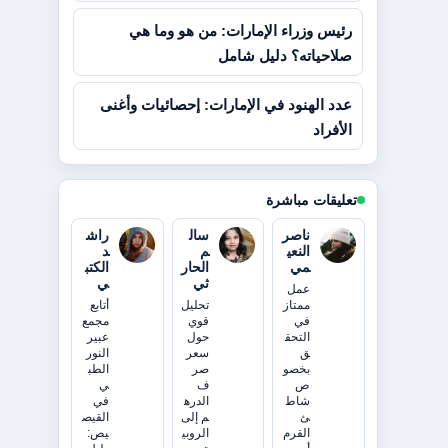
رئيس وزراء الإمارات: من هو وما هي
صلاحياته؟ دليل شامل
عدد الهنود في الإمارات: إحصائيات وأغنى
الأفراد
تعليقات مباشرة
ناصر
سال
راش
النعي
م
د
مي
الحار
الكتب
ثي
ي
عمل
ممتاز
تحليل
أتابع
في
قوي
مجمع
التحق
حول
عبير
ق
سعر
النور
بخصو
صر
الطب
ص
ف
ي
شاط
الدره
في
ئ
م إلى
القيص
القرم
الروبي
يص: