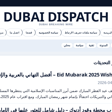
DUBAI DISPATCH
DUBAI BREAKING WIRE
لبريدية
سياسة ملفات تعريف الارتباط
سياسة الخصوصية
قصتنا
اتصل بنا
من 
المدونة
تقنية
سياسة
محلي
التحديثات
Eid Mubarak 2025  – أفضل التهاني بالعربية والإنجليزية
2026-04
ّف عيد الفطر المبارك ضمن أبرز المناسبات الإسلامية التي ينتظرها المس
ي والتبريكات احتفالًا بإتمام شهر رمضان المبارك. ومع اقتراب عام 2025، تتزايد عمليات البحث…
ب محطة وقود أدنوك – دليل شامل للعثور عليها في الإما