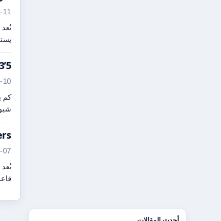
-11
تُعد
يستع
5’3 Feet in CM – التحويل الدقيق إلى 160.02 سم مع خطوات
-10
شيوع
ayers
-07
قاعد
أحدث المقالات