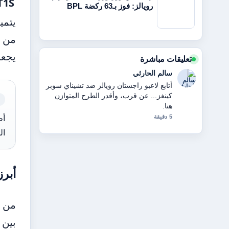
T1S
رويالز: فوز بـ63 ركضة BPL
يجعل
تعليقات مباشرة
راشد الكتبي
سياق مفيد حول سعر صرف الدرهم إلى
الروبية السريلانكية اليوم.... يرجى
الاستمرار في تحديث هذا البث المباشر.
7 دقيقة
ال
أبرز