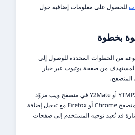
ات
للحصول على معلومات إضافية حول
فيديو يوتيوب إلى ملف MP3 اتباع مجموعة من الخطوات المحددة للوصول إلى
و المستهدف من صفحة يوتيوب عبر خيار
 المتصفح.
بعد ذلك، يتم الانتقال إلى أحد مواقع التحويل الموثوقة مثل YTMP3 أو Y2Mate في متصفح ويب مزوّد
ببرنامج حماية من الإعلانات مثل AdBlock. يُنصح باستخدام متصفح Chrome أو Firefox مع تفعيل إضافة
نب النقر accident على إعلانات ضارة قد تُعيد توجيه المستخدم إلى صفحات