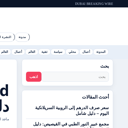
DUBAI BREAKING WIRE
مدونة
النشرة ال
المدونة
أعمال
محلي
سياسة
تقنية
العالم
أعمال
العالم
بحث
اذهب
أحدث المقالات
دل
سعر صرف الدرهم إلى الروبية السريلانكية
اليوم – دليل شامل
ماجد المرزوقي ال
مجمع عبير النور الطبي في القيصيص: دليل