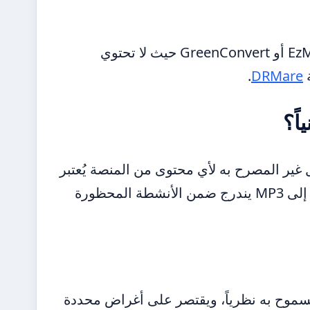
لمن يبحث عن أقصى درجات الأمان، يُنصح بالتحويل إلى EzMP3 أو GreenConvert حيث لا تحتوي
ة
DRMare
.
غير المصرح به لأي محتوى من المنصة يُعتبر
انتهاكاً لشروط الاستخدام. هذا يعني أن تحويل فيديو يوتيوب إلى MP3 يندرج ضمن الأنشطة المحظورة
Fair U) الاستثناء الوحيد المسموح به نظرياً، ويقتصر على أغراض محددة