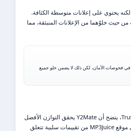
لتسجيل، لكنه يحتوي على إعلانات متوسطة الكثافة.
CnvM من أنظف الخيارات من حيث خلوّهما من الإعلانات المنبثقة، مما
ظهرت اختبارات VirusTotal أن معظم المواقع المشهورة سجّلت 0/98 في فحوصات الأمان، لكن ذلك لا يضمن خلو جميع
من خلال مراجعة شاملة لتقييمات المستخدمين على Trustpilot، يتضح أن Y2Mate يحقق التوازن الأفضل
بين سهولة الاستخدام والجودة المدعومة. في المقابل، يعاني موقع MP3Juice من تقييمات سلبية تتعلق