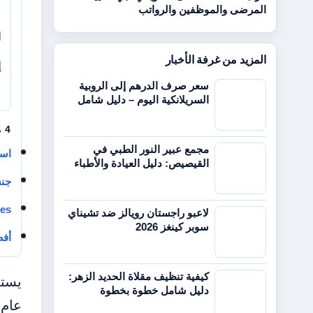
المرضى والموظفين والرواتب
م
ا
المزيد من غرفة الأخبار
إ
سعر صرف الدرهم إلى الروبية
السريلانكية اليوم – دليل شامل
4 مقالات ذات صلة
مجمع عبير النور الطبي في
است
القيصيص: دليل العيادة والأطباء
جنسية م
tages
لاعبو راجستان رويالز ضد تشيناي
سوبر كينغز 2026
أفض
كيفية تنظيف مقلاة الحديد الزهر:
دليل شامل خطوة بخطوة