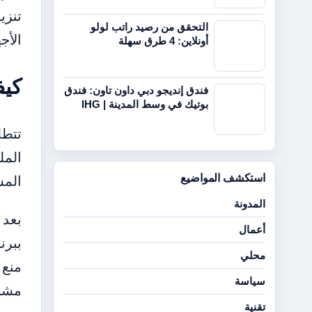
تنزي
التحقق من رصيد راتب لولو
الأجه
أونلاين: 4 طرق سهلة
كيفية تحم
فندق إنديجو دبي داون تاون: فندق
بوتيك في وسط المدينة | IHG
المل
استكشف المواضيع
المش
المدونة
أعمال
محلي
سياسة
مشبو
تقنية