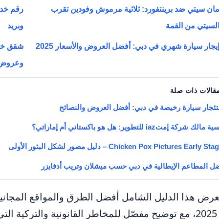
ان سيتي ضد برينتفورد: ثلاثية مرموش وفودين تقرب
لسيتي من القمة
وبريد
يجار سيارة شهري في دبي: أفضل العروض والأسعار 2025
وعروض
ئجار سيارة رخيصة في دبي: أفضل العروض والنصائح
الك شركة إمتiaz للتطوير: هل هو باكستاني أم إماراتي؟
Chicken Pox Pictures Early S – دليل مصور لشكل البثور الأولى
ل المطاعم الإيطالية في دبي حسب ميشلان وتريب أدفايزر
عام 2025، مع توضيح مفصّل للمخاطر القانونية والتركية