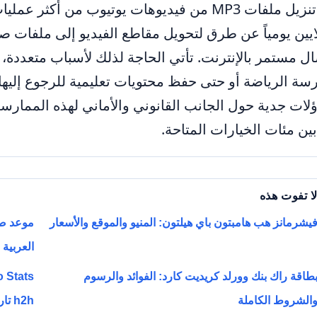
يُعدّ تنزيل ملفات MP3 من فيديوهات يوتيوب من
ايين يومياً عن طرق لتحويل مقاطع الفيديو إلى ملفات 
ال مستمر بالإنترنت. تأتي الحاجة لذلك لأسباب متعددة، م
سة الرياضة أو حتى حفظ محتويات تعليمية للرجوع إليها 
لات جدية حول الجانب القانوني والأماني لهذه الممارسة، 
ين مئات الخيارات المتاحة.
ا تفوت هذه
يشرمانز هب هامبتون باي هيلتون: المنيو والموقع والأسعار
العربية
طاقة راك بنك وورلد كريديت كارد: الفوائد والرسوم
الشروط الكاملة
h2h تاريخية كاملة ونتائج حديثة