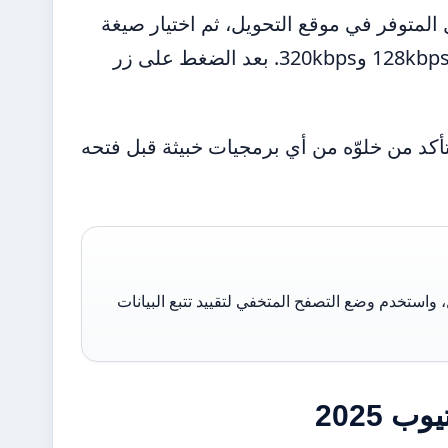
المتوفر في موقع التحويل، ثم اختيار صيغة
MP3 وتحديد جودة الصوت المطلوبة والتي تتراوح عادةً بين 128kbps و320kbps. بعد الضغط على زر
بشدة بفحص الملف المُحمّل عبر خدمة VirusTotal للتأكد من خلوّه من أي برمجيات خبيثة قبل فتحه
واستخدم وضع التصفح المتخفي لتقييد تتبع البيانات