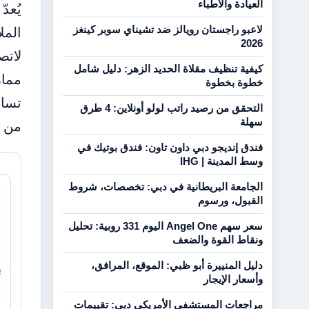
العيادة والأطباء
المل
لاعبو راجستان رويالز ضد تشيناي سوبر كينغز
2026
لاتص
كيفية تنظيف مقلاة الحديد الزهر: دليل شامل
ممار
خطوة بخطوة
تساؤ
التحقق من رصيد راتب لولو أونلاين: 4 طرق
سهلة
من ب
فندق إنديجو دبي داون تاون: فندق بوتيك في
وسط المدينة | IHG
الجامعة البريطانية في دبي: تخصصات، شروط
ل
القبول، ورسوم
ف
سعر سهم Angel One اليوم 331 روبية: تحليل
ونقاط القوة والضعف
دليل المنييرة أبو ظبي: الموقع، المرافق،
ب
وأسعار الإيجار
و
مراجعات المستشفى الأمريكي دبي: تقييمات