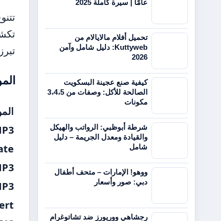
عامًا | سيرة كاملة 2025
تحميل أفلام مالايالام من
Kuttyweb: دليل شامل وآمن
تبرز عدة 
2026
المو
كيفية صنع عجينة البسكويت
الصالحة للأكل: وصفات من 3،4،5
مكونات
المو
شرطة أبوظبي: الرواتب والهيكل
MP3
والقيادة ومعدل الجريمة – دليل
ate
شامل
MP3
ووهو! الإمارات – متحف أطفال
دبي: صور وأسعار
MP3
ert
رجشاهي ووريورز ضد تشاتوغرام