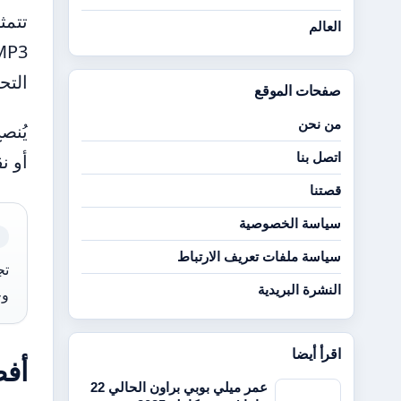
تتمث
العالم
التح
صفحات الموقع
من نحن
أو ن
اتصل بنا
قصتنا
سياسة الخصوصية
سياسة ملفات تعريف الارتباط
تج
النشرة البريدية
وح
اقرأ أيضا
أفضل
عمر ميلي بوبي براون الحالي 22