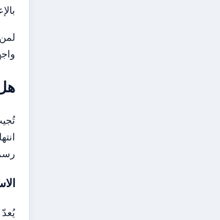
بالإعلانات过多的ة والتو
واجه
هل يُس
تُجي
رسمي
الاس