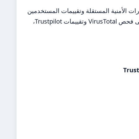
بشكل كبير، لكن الاختبارات الأمنية المستقلة وتقييمات المستخدمين
تكشف فروقات جوهرية في مستوى الأمان والجودة. بناءً على فحص VirusTotal وتقييمات Trustpilot،