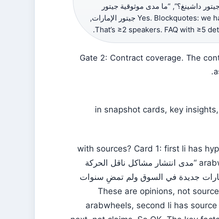
“ور داشينغ؟”, “ما مدى موثوقية جيتور
داشينغ؟”, “أيهما أفضل كيا أم جيتور؟”. Yes. Blockquotes: we have 3 blockquotes: from جيتور الإمارات,
Gate 2: Contract coverage. The con
a
in snapshot cards, key insights
with sources? Card 1: first li has hy
arabwheels. So yes. Card 2: li have no sources? They are “مدى انتشار مشاكل ناقل الحركة
DCT غير مؤكد إحصائيًا” and “ي السوق ولم تمضِ سنوات
كافية”. These are opinions, not sou
arabwheels, second li has source 