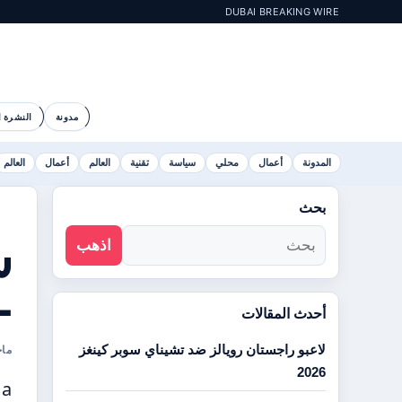
DUBAI BREAKING WIRE
مدونة
النشرة ا
المدونة
أعمال
محلي
سياسة
تقنية
العالم
أعمال
العالم
بحث
اذهب
م
أحدث المقالات
لاعبو راجستان رويالز ضد تشيناي سوبر كينغز
COLLINS
2026
 a