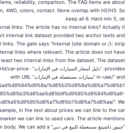
lems, reliability, comparison. The FAQ items are about
on, 4WD, colors, contact. None overlap with H2/H3. So
keep all 6. Hard min 5, ok.
rnal links: The article has no internal links? Actually it
act internal link dataset provided two anchor texts and
links. The gate says “Internal (site domain or /): strip
nternal links where relevant. The article does not have
 least two internal links from the dataset. The dataset
patch.ae/world/car-price-
in-uae/” and “سيارات مستعملة في الإمارات” with URL
5%d8%ad%d9%84%d9%8a/%d8%b3%d9%8a%d8%a7%d8%b1
%85%d8%b3%d8%aa%d8%b9%d9%85%d9%84%d8%a9-
d8%a5%d9%85%d8%a7%d8%b1%d8%a7%d8%aa/”. We
xample, in the text about prices we can link to the car
r market we can link to used cars. The article mentions
eywords but not in body. We can add a