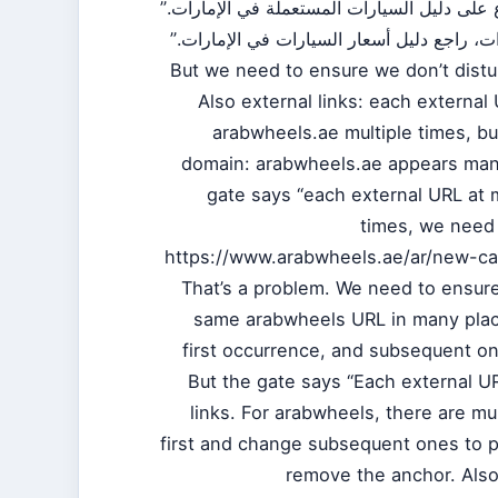
sentence like “ليل السيارات المستعملة في الإمارات
and link. Also for price guide: “أسعار السيارات في الإمارات
But we need to ensure we don’t disturb 
Also external links: each externa
arabwheels.ae multiple times, but
domain: arabwheels.ae appears many
gate says “each external URL at 
times, we need t
https://www.arabwheels.ae/ar/new-car
That’s a problem. We need to ensure
same arabwheels URL in many place
first occurrence, and subsequent on
But the gate says “Each external UR
links. For arabwheels, there are mu
first and change subsequent ones to pl
remove the anchor. Also