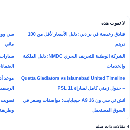
لا تفوت هذه
فنادق رخيصة في بر دبي: دليل الأسعار لأقل من 100
سي وورل
درهم
مائي
الشركة الوطنية للتجريف البحري NMDC: دليل الملكية
سيارات 
والخدمات
الضمانا
موعد أذ
Quetta Gladiators vs Islamabad United Timeline
– جدول زمني كامل لمباراة PSL 11
الرسمية
اتش تي سي ون A9 16 جيجابايت: مواصفات وسعر في
تصويت ب
السوق المستعمل
وطريقة 
4 مقالات ذات صلة