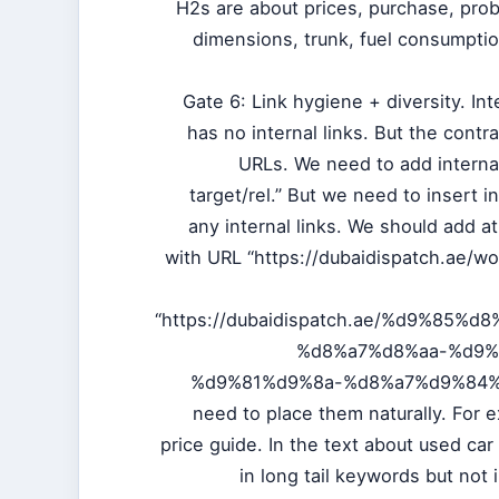
H2s are about prices, purchase, prob
dimensions, trunk, fuel consumpti
Gate 6: Link hygiene + diversity. Inte
has no internal links. But the contr
URLs. We need to add internal 
target/rel.” But we need to insert i
any internal links. We should add at
provides: “دليل أسعار السيارات في الإمارات” with URL “https://dubaidis
“https://dubaidispatch.ae/%d9%8
%d8%a7%d8%aa-%d9
%d9%81%d9%8a-%d8%a7%d9%84%
need to place them naturally. For e
price guide. In the text about used ca
“جيتور داشينغ مستعملة للبيع في دبي” in long tail k