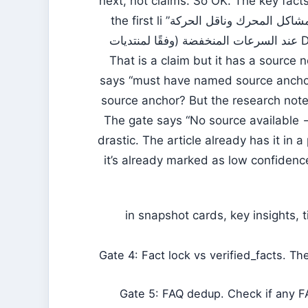
next, not claims. So OK. The key facts
sources in most li. Some li without sources: e.g., in “مشاكل المحرك وناقل الحركة” the first li
says “أبلغ بعض المستخدمين عن هزات في ناقل الحركة DCT عند السرعات المنخفضة (وفقًا لمنتديات
غير رسمية، ثقة منخفضة).” That is a claim but it ha
says “must have named source anchor” 
source anchor? But the research notes
The gate says “No source available 
drastic. The article already has it in 
it’s already marked as low confidence
in snapshot cards, key insights, t
Gate 4: Fact lock vs verified_facts. T
Gate 5: FAQ dedup. Check if any F