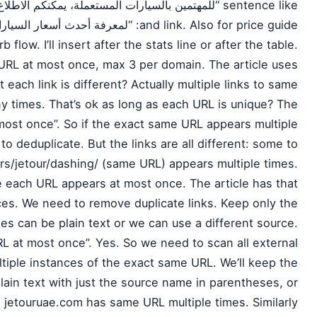
للمهتمين بالسيارات المستعملة، يمكنكم الاطلاع على د.”
لمعرفة أحدث أسعار السيارات، راجع دليل .”
flow. I’ll insert after the stats line or after the table.
l URL at most once, max 3 per domain. The article uses
 each link is different? Actually multiple links to same
 times. That’s ok as long as each URL is unique? The
most once”. So if the exact same URL appears multiple
o deduplicate. But the links are all different: some to
s/jetour/dashing/ (same URL) appears multiple times.
 each URL appears at most once. The article has that
s. We need to remove duplicate links. Keep only the
es can be plain text or we can use a different source.
L at most once”. Yes. So we need to scan all external
ltiple instances of the exact same URL. We’ll keep the
ain text with just the source name in parentheses, or
 jetouruae.com has same URL multiple times. Similarly