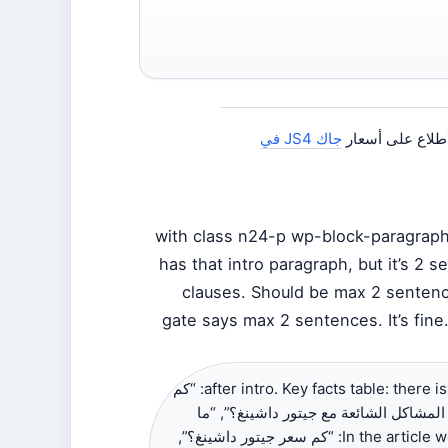
اطلاع على أسعار
جاك JS4 في
with class n24-p wp-block-paragraph
has that intro paragraph, but it’s 2 
clauses. Should be max 2 sentence
gate says max 2 sentences. It’s fine
after intro. Key facts table: there is a table with 6 rows. H2s per contract: contract has 5 H2s: “كم
لمشاكل الشائعة مع جيتور داشينغ؟”, “ما
مدى موثوقية جيتور داشينغ؟”, “أيهما أفضل كيا أم جيتور؟”. In the article we have: “كم سعر جيتور داشينغ؟”,