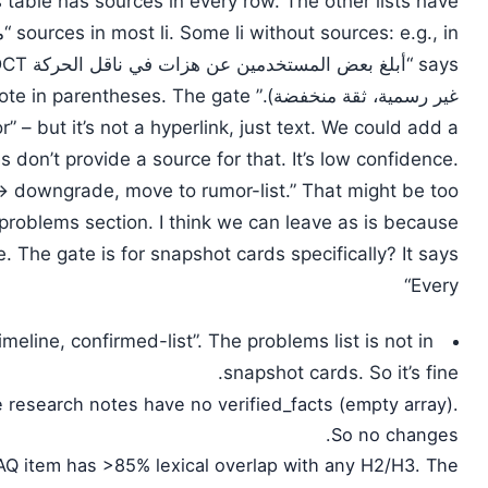
 table has sources in every row. The other lists have
s a source note in parentheses. The gate
– but it’s not a hyperlink, just text. We could add a
 don’t provide a source for that. It’s low confidence.
→ downgrade, move to rumor-list.” That might be too
a problems section. I think we can leave as is because
. The gate is for snapshot cards specifically? It says
“Every
imeline, confirmed-list”. The problems list is not in
snapshot cards. So it’s fine.
he research notes have no verified_facts (empty array).
So no changes.
AQ item has >85% lexical overlap with any H2/H3. The