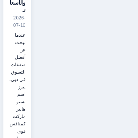
والأسعا
ر
2026-
07-10
عندما
تبحث
عن
أفضل
صفقات
التسوق
في دبي،
يبرز
اسم
نستو
هايبر
ماركت
كمنافس
قوي