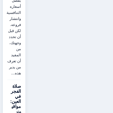
بفضل
أسعاره
التنافسية
وانتشار
فروعه.
لكن قبل
أن تحدد
وجهتك،
من
المفيد
أن تعرف
من يدير
هذه…
صلاة
الفجر
في
العين:
مواقي
ت