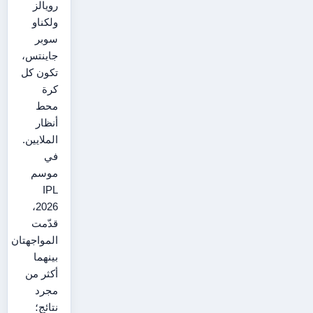
رويالز
ولكناو
سوبر
جاينتس،
تكون كل
كرة
محط
أنظار
الملايين.
في
موسم
IPL
2026،
قدّمت
المواجهتان
بينهما
أكثر من
مجرد
نتائج؛