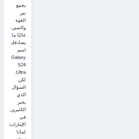
يجمع
بين
القوة
والتميز،
غالبًا ما
يصادفك
اسم
Galaxy
S24
Ultra.
لكن
السؤال
الذي
يحير
الكثيرين
في
الإمارات:
لماذا