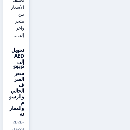
تختلف
الأسعار
بين
متجر
وآخر
إلى…
تحويل
AED
إلى
PHP:
سعر
الصر
ف
الحالي
والرسو
م
والمقار
نة
2026-
07-29