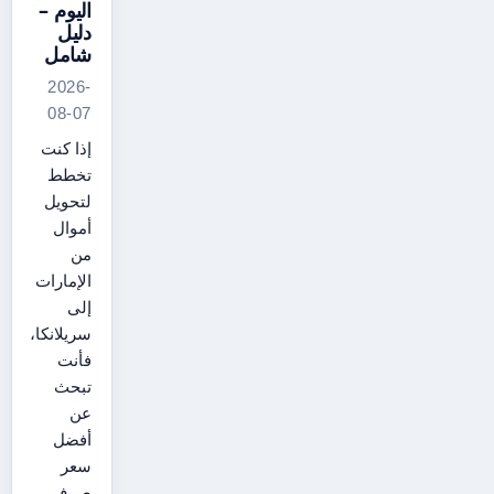
اليوم –
دليل
شامل
2026-
08-07
إذا كنت
تخطط
لتحويل
أموال
من
الإمارات
إلى
سريلانكا،
فأنت
تبحث
عن
أفضل
سعر
صرف،