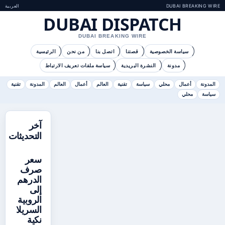
DUBAI BREAKING WIRE
العربية
DUBAI DISPATCH
DUBAI BREAKING WIRE
سياسة الخصوصية
قصتنا
اتصل بنا
من نحن
الرئيسية
مدونة
النشرة البريدية
سياسة ملفات تعريف الارتباط
المدونة
أعمال
محلي
سياسة
تقنية
العالم
أعمال
العالم
المدونة
تقنية
سياسة
محلي
آخر
التحديثات
سعر
صرف
الدرهم
إلى
الروبية
السريلا
نكية