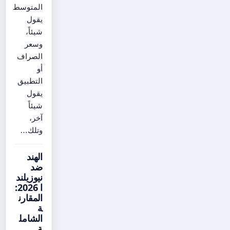
المتوسط
يقول
شيئاً،
وسعر
الصراف
أو
التطبيق
يقول
شيئاً
آخر،
وتلك…
الهند
ضد
نيوزيلند
ا 2026:
المقارن
ة
الشامل
ة