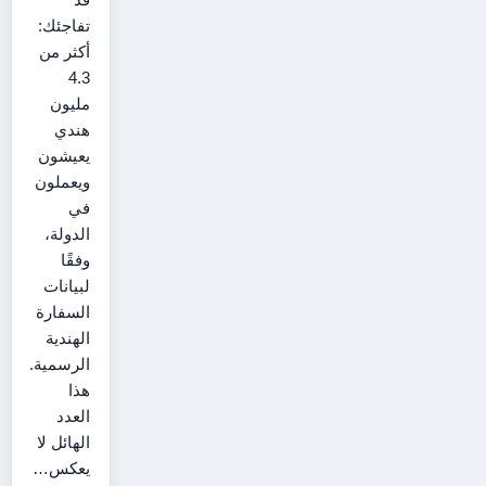
تفاجئك:
أكثر من
4.3
مليون
هندي
يعيشون
ويعملون
في
الدولة،
وفقًا
لبيانات
السفارة
الهندية
الرسمية.
هذا
العدد
الهائل لا
يعكس…