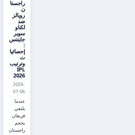
راجستا
ن
رويالز
ضد
لكناو
سوبر
جاينتس
:
إحصائيا
ت
وترتيب
IPL
2026
2026-
07-06
عندما
يلتقي
فريقان
بحجم
راجستان