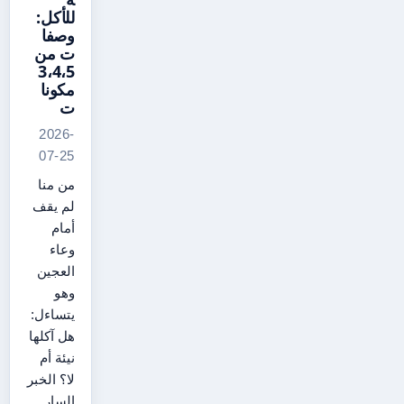
للأكل:
وصفا
ت من
3،4،5
مكونا
ت
2026-
07-25
من منا
لم يقف
أمام
وعاء
العجين
وهو
يتساءل:
هل آكلها
نيئة أم
لا؟ الخبر
السار