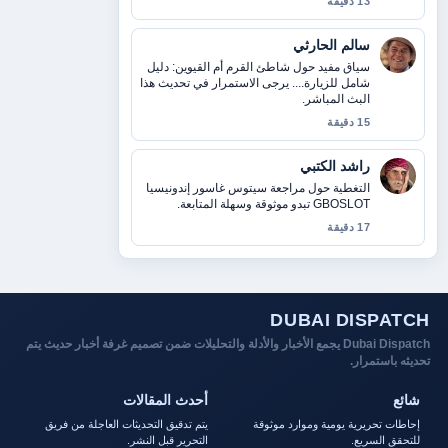
13 دقيقة
سالم الحارثي
سياق مفيد حول شاطئ القرم أم القيوين: دليل
شامل للزيارة.... يرجى الاستمرار في تحديث هذا
البث المباشر.
15 دقيقة
راشد الكتبي
التغطية حول مراجعة سيتوس غاسور إندونيسيا
GBOSLOT تبدو موثوقة وسهلة المتابعة.
17 دقيقة
DUBAI DISPATCH
Dubai Dispatch يجمع الأخبار والأدلة والتحليلات ضمن تصميم غرفة أخبار حديث يتم
تحديثه باستمرار.
شائع
أحدث المقالات
إحاطات تحريرية يومية وموارد موثوقة
يتم تدقيق التحديثات العاجلة من فريق
للتحقق السريع.
التحرير قبل النشر.