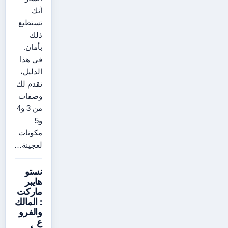
أنك
تستطيع
ذلك
بأمان.
في هذا
الدليل،
نقدم لك
وصفات
من 3 و4
و5
مكونات
لعجينة…
نستو
هايبر
ماركت
: المالك
والفرو
ع