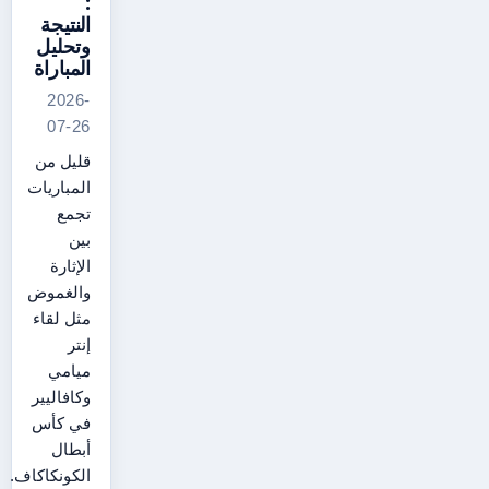
:
النتيجة
وتحليل
المباراة
2026-
07-26
قليل من
المباريات
تجمع
بين
الإثارة
والغموض
مثل لقاء
إنتر
ميامي
وكافاليير
في كأس
أبطال
الكونكاكاف.