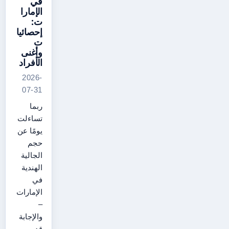
في
الإمارا
ت:
إحصائيا
ت
وأغنى
الأفراد
2026-
07-31
ربما
تساءلت
يومًا عن
حجم
الجالية
الهندية
في
الإمارات
–
والإجابة
قد