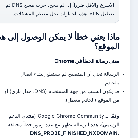
الأسرع والأقل ضرراً. إذا لم ينجح، جرب مسح DNS ثم
تعطيل VPN. هذه الخطوات تحل معظم المشكلات.
اذا يعني خطأ لا يمكن الوصول إلى هذا
لموقع؟
نى رسالة الخطأ في Chrome
رسالة تعني أن المتصفح لم يستطع إنشاء اتصال
لخادم.
قد يكون السبب من جهة المستخدم (DNS، جدار ناري) أو
 الموقع (الخادم معطل).
وفقًا لـ Google Chrome Community (منتدى الدعم
رسمي)، هذه الرسالة تظهر مع عدة رموز خطأ مختلفة:
DNS_PROBE_FINISHED_NXDOMAI