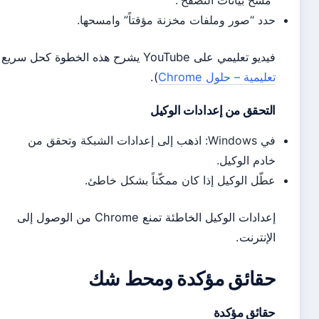
سح بيانات التصفح”.
د “صور وملفات مخزنة مؤقتاً” وامسحها.
 تعليمي على YouTube يشرح هذه الخطوة كحل سريع (
قناة
يمية – حلول Chrome
).
تحقق من إعدادات الوكيل
في Windows: اذهب إلى إعدادات الشبكة وتحقق من
دم الوكيل.
ّل الوكيل إذا كان ممكّناً بشكل خاطئ.
إعدادات الوكيل الخاطئة تمنع Chrome من الوصول إلى
إنترنت.
قائق مؤكدة ومحط شك
ائق مؤكدة