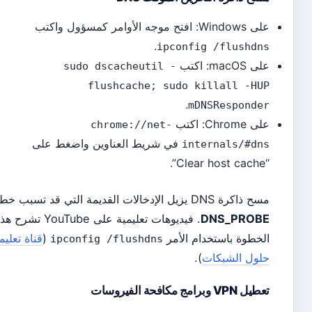
فتح موجه الأوامر كمسؤول واكتب
.
ipconfig /flushd
macO: اكتب
sudo dscacheutil -
flushcache; sudo killall -H
.
mDNSRespond
Chrom: اكتب
chrome://net-
في شريط العناوين واضغط على
internals/#d
رة DNS يزيل الإدخالات القديمة التي قد تسبب خطأ
DNS_PROB
. فيديوهات تعليمية على YouTube تشرح هذه
خطوة باستخدام الأمر
(
قناة تعليمية –
ipconfig /flushdns
ول الشبكات
).
V وبرامج مكافحة الفيروسات