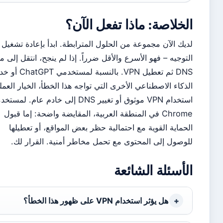
لخلاصة: ماذا تفعل الآن؟
يك الآن مجموعة من الحلول المترابطة. ابدأ بإعادة تشغيل جهاز
توجيه – فهو الأسرع والأقل ضرراً. إذا لم ينجح، انتقل إلى مسح
DNS ثم تعطيل VPN. بالنسبة لمستخدمي ChatGPT أو خدمات
ذكاء الاصطناعي الأخرى التي تواجه هذا الخطأ، الخيار العملي هو
استخدام VPN موثوق أو تغيير DNS إلى خادم عام. لمستخدمي
Chrome في المنطقة العربية، المقايضة واضحة: إما قبول
حماية القوية مع احتمالية حظر بعض المواقع، أو تعطيلها
وصول إلى المحتوى مع تحمل مخاطر أمنية. القرار لك.
لأسئلة الشائعة
هل يؤثر استخدام VPN على ظهور هذا الخطأ؟