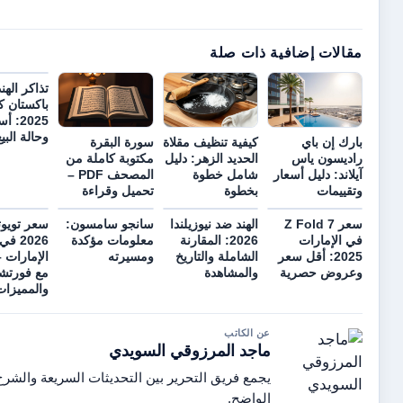
ات إضافية ذات صلة
تذاكر الهند ضد
باكستان كأس آسيا
2025: أسعار
وحالة البيع
إن باي
كيفية تنظيف مقلاة
سورة البقرة
سون ياس
الحديد الزهر: دليل
مكتوبة كاملة من
د: دليل أسعار
شامل خطوة
المصحف PDF –
مات
بخطوة
تحميل وقراءة
سعر Z Fold 7
الهند ضد نيوزيلندا
سانجو سامسون:
سعر تويوتا إينوفا
إمارات
2026: المقارنة
معلومات مؤكدة
2026 في
2025: أقل سعر
الشاملة والتاريخ
ومسيرته
الإمارات – مقارنة
ض حصرية
والمشاهدة
مع فورتشنر
والمميزات
عن الكاتب
ماجد المرزوقي السويدي
يجمع فريق التحرير بين التحديثات السريعة والشرح
الواضح.