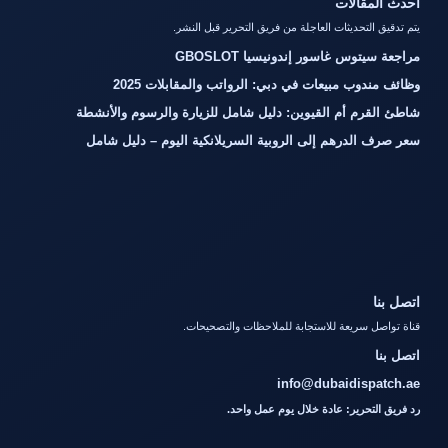
مقالات
التحديثات العاجلة من فريق التحرير قبل النشر.
توس غاسور إندونيسيا GBOSLOT
دوب مبيعات في دبي: الرواتب والمقابلات 2025
رم أم القيوين: دليل شامل للزيارة والرسوم والأنشطة
الدرهم إلى الروبية السريلانكية اليوم – دليل شامل
ل سريعة للاستجابة للملاحظات والتصحيحات.
info@dubaidisp
لتحرير: عادة خلال يوم عمل واحد.