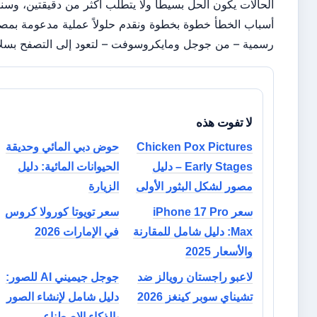
حالات يكون الحل بسيطًا ولا يتطلب أكثر من دقيقتين، وسنفكك
باب الخطأ خطوة بخطوة ونقدم حلولاً عملية مدعومة بمصادر
مية – من جوجل ومايكروسوفت – لتعود إلى التصفح بسلاسة.
لا تفوت هذه
Chicken Pox Pictures
حوض دبي المائي وحديقة
Early Stages – دليل
الحيوانات المائية: دليل
مصور لشكل البثور الأولى
الزيارة
سعر iPhone 17 Pro
سعر تويوتا كورولا كروس
Max: دليل شامل للمقارنة
في الإمارات 2026
والأسعار 2025
لاعبو راجستان رويالز ضد
جوجل جيميني AI للصور:
تشيناي سوبر كينغز 2026
دليل شامل لإنشاء الصور
بالذكاء الاصطناعي