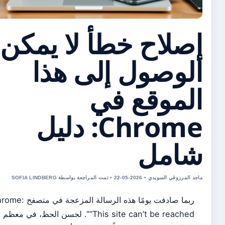
لاح خطأ لا يمكن
وصول إلى هذا
موقع في
Chrome: دليل
امل
سويدي • 2026-05-22 • تمت المراجعة بواسطة SOFIA LINDBERG
ربما صادفت يومًا هذه الرسالة المزعجة في متصفح Chrome:
“This site can’t be reached”. لحسن الحظ، في معظم