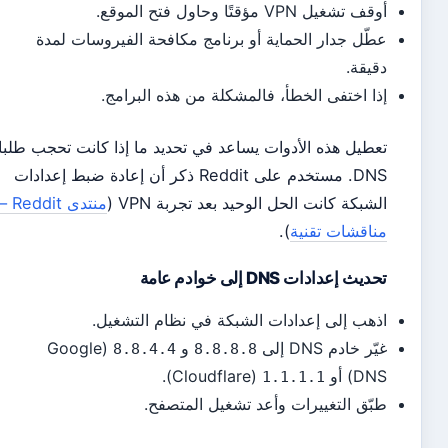
تشغيل VPN مؤقتًا وحاول فتح الموقع.
ّل جدار الحماية أو برنامج مكافحة الفيروسات لمدة
يقة.
ا اختفى الخطأ، فالمشكلة من هذه البرامج.
طيل هذه الأدوات يساعد في تحديد ما إذا كانت تحجب طلبات
DNS. مستخدم على Reddit ذكر أن إعادة ضبط إعدادات
شبكة كانت الحل الوحيد بعد تجربة VPN (
منتدى Reddit –
اقشات تقنية
).
يث إعدادات DNS إلى خوادم عامة
هب إلى إعدادات الشبكة في نظام التشغيل.
ر خادم DNS إلى
و
(Google
8.8.4.4
8.8.8.8
) أو
(Cloudflare).
1.1.1.1
ّق التغييرات وأعد تشغيل المتصفح.